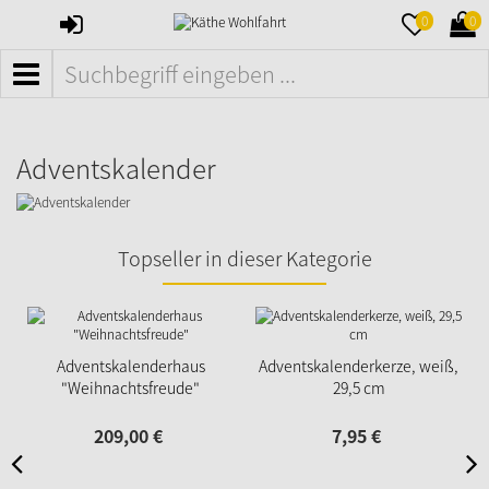
ANMELDEN
MERKZETTE
WAR
0
0
AUFKLAPPE
AUFK
MENÜ
Adventskalender
Topseller in dieser Kategorie
Adventskalenderhaus
Adventskalenderkerze, weiß,
"Weihnachtsfreude"
29,5 cm
209,
00
€
7,
95
€