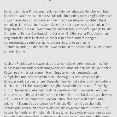
Es ist üblich, dass Kinder einen solchen Kalender erhalten. Manche von ihnen
basteln ihn auch selbst - in der Schule oder im Kindergarten. Es gibt aber auch
Erwachsene, die sich an dieser schönen Tradition erfreuen möchten. Diese
schenken sich selbst einen Adventskalender oder lassen sich beschenken. Die
Möglichkeiten, die ein Erwachsenenkalender bietet, sind vielfältiger als bei der
Variante für Kinder. Der Handel hat für einen Großteil seiner Produkte einen
Weg entdeckt, diese in einem Kalender zum Advent unterzubringen -
vorausgesetzt, sie sind ausreichend klein. So gibt es zahlreiche
Themenkalender, an denen sich Erwachsene (in manchen Fällen auch Kinder)
erfreuen können.
Auch die Preisklasse ist etwas, das die verschiedenen Arten auszeichnet. Wer
selbst seinen Kalender (beziehungsweise den seiner Kinder) befüllt, kann seine
Kosten relativ frei bestimmen. Hier hängt es von den ausgewählten
Süßigkeiten und dem ausgesuchten Spielzeug aus, wie kostspielig der
Kalender wird. Bei den fertigen Kalendern im Handel ziehen sich die Produkte
durch alle preislichen Kategorien. So gibt es Kalender, die bereits für wenige
Euro zu haben sind. Aber auch solche, die etwas mehr finanziellen Aufwand
erfordern - zum Beispiel Kalender mit echtem Schmuck für die anspruchsvolle
Frau. Viele Frauen freuen sich - neben Schmuck-Adventskalendern - über
solche mit Kosmetik oder erlesenen Pralinen. Männer mögen ebenfalls
Schokolade, aber auch Adventskalender, die etwas mit ihrem Hobby zu tun
haben. Für Kinder sind - neben den klassischen Schokokalendern - diejenigen
mit Spielzeug vorgesehen, wobei es auch hier diverse Arten und Befüllungen