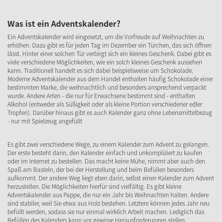
Was ist ein Adventskalender?
Ein Adventskalender wird eingesetzt, um die Vorfreude auf Weihnachten zu
erhöhen. Dazu gibt es für jeden Tag im Dezember ein Türchen, das sich öffnen
lässt. Hinter einer solchen Tür verbirgt sich ein kleines Geschenk. Dabei gibt es
viele verschiedene Möglichkeiten, wie ein solch kleines Geschenk aussehen
kann. Traditionell handelt es sich dabei beispielsweise um Schokolade.
Moderne Adventskalender aus dem Handel enthalten häufig Schokolade einer
bestimmten Marke, die weihnachtlich und besonders ansprechend verpackt
wurde. Andere Arten - die nur für Erwachsene bestimmt sind - enthalten
Alkohol (entweder als Süßigkeit oder als kleine Portion verschiedener edler
Tropfen). Darüber hinaus gibt es auch Kalender ganz ohne Lebensmittelbezug
- nur mit Spielzeug angefüllt
Es gibt zwei verschiedene Wege, zu einem Kalender zum Advent zu gelangen.
Der erste besteht darin, den Kalender einfach und unkompliziert zu kaufen
oder im Internet zu bestellen. Das macht keine Mühe, nimmt aber auch den
Spaß am Basteln, der bei der Herstellung und beim Befüllen besonders
aufkommt. Der andere Weg liegt eben darin, selbst einen Kalender zum Advent
herzustellen. Die Möglichkeiten hierfür sind vielfältig. Es gibt kleine
Adventskalender aus Pappe, die nur ein Jahr bis Weihnachten halten. Andere
sind stabiler, weil Sie etwa aus Holz bestehen. Letztere können jedes Jahr neu
befüllt werden, sodass sie nur einmal wirklich Arbeit machen. Lediglich das
Befüllen des Kalenders kann vor gewisse Herausforderungen stellen.