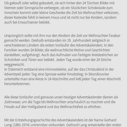
Ob gekauft oder selbst gebastelt, ob sich hinter den 24 Türchen Bilder mit
Sternen oder Sinnsprüche verbergen, ob ein Stückchen Schokolade zum
Vorschein kommt oder kleine Geschenke die Zeit bis Weihnachten verkürzen,
dieser Kalender fehlt in keinem Haus und ist nicht nur bei Kindern, sondern
auch bei Erwachsenen beliebt.
Ursprünglich sollte mit ihm nur den Kindern die Zeit vor Weihnachten fassbar
gemacht werden. Deshalb entstanden im 19. Jahrhundert zeitgleich in
verschiedenen Ländern die ersten Vorläufer des Adventskalenders. In den
Familien wurden 24 Bilder, die weihnachtliche Motive und Geschichten
darstellten, aufgehängt. Auch das Aufmalen von farbigen Kreidestrichen an
Schränken und Türen war beliebt. Jeden Tag wurde einer der 24 Striche
weggewischt.
In Österreich entstand eine Himmelsleiter, auf der das Christuskind in der
Adventszeit jeden Tag eine Sprosse weiter hinabstieg. In Skandinavien
unterteilte man eine Kerze in 24 Abschnitte und ließ jeden Tag einen Abschnitt
herunterbrennen.
Alle diese Vorläufer und genauso unser heutiger Adventskalender dienen als
Zeitmesser, um die Tage bis Weihnachten anschaulich zu machen und die
Freude auf den Heiligabend und das Weihnachtsfest zu erhöhen.
Mit der Entstehungsgeschichte des Adventskalenders ist der Name Gerhard
Lang (1881-1974) untrennbar verbunden. Gerhard Lang entwickelte den ersten