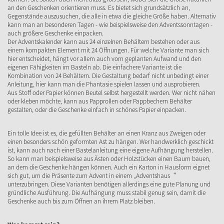
an den Geschenken orientieren muss. Es bietet sich grundsätzlich an,
Gegenstände auszusuchen, die alle in etwa die gleiche Größe haben. Alternativ
kann man an besonderen Tagen - wie beispielsweise den Adventssonntagen -
auch größere Geschenke einpacken.
Der Adventskalender kann aus 24 einzelnen Behältern bestehen oder aus
einem kompakten Element mit 24 Öffnungen. Für welche Variante man sich
hier entscheidet, hängt vor allem auch vom geplanten Aufwand und den
eigenen Fähigkeiten im Basteln ab. Die einfachere Variante ist die
Kombination von 24 Behältern. Die Gestaltung bedarf nicht unbedingt einer
Anleitung, hier kann man die Phantasie spielen lassen und ausprobieren.
Aus Stoff oder Papier können Beutel selbst hergestellt werden. Wer nicht nähen
oder kleben möchte, kann aus Papprollen oder Pappbechern Behälter
gestalten, oder die Geschenke einfach in schönes Papier einpacken.
Ein tolle Idee ist es, die gefüllten Behälter an einen Kranz aus Zweigen oder
einen besonders schön geformten Ast zu hängen. Wer handwerklich geschickt
ist, kann auch nach einer Bastelanleitung eine eigene Aufhängung herstellen.
So kann man beispielsweise aus Ästen oder Holzstücken einen Baum bauen,
an dem die Geschenke hängen können. Auch ein Karton in Hausform eignet
sich gut, um die Präsente zum Advent in einem „Adventshaus“
unterzubringen. Diese Varianten benötigen allerdings eine gute Planung und
gründliche Ausführung. Die Aufhängung muss stabil genug sein, damit die
Geschenke auch bis zum Öffnen an ihrem Platz bleiben.