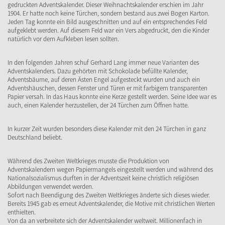
gedruckten Adventskalender. Dieser Weihnachtskalender erschien im Jahr
1904. Er hatte noch keine Türchen, sondern bestand aus zwei Bogen Karton.
Jeden Tag konnte ein Bild ausgeschnitten und auf ein entsprechendes Feld
aufgeklebt werden. Auf diesem Feld war ein Vers abgedruckt, den die Kinder
natürlich vor dem Aufkleben lesen sollten.
In den folgenden Jahren schuf Gerhard Lang immer neue Varianten des
Adventskalenders. Dazu gehörten mit Schokolade befüllte Kalender,
Adventsbäume, auf deren Ästen Engel aufgesteckt wurden und auch ein
Adventshäuschen, dessen Fenster und Türen er mit farbigem transparenten
Papier versah. In das Haus konnte eine Kerze gestellt werden. Seine Idee war es
auch, einen Kalender herzustellen, der 24 Türchen zum Öffnen hatte.
In kurzer Zeit wurden besonders diese Kalender mit den 24 Türchen in ganz
Deutschland beliebt.
Während des Zweiten Weltkrieges musste die Produktion von
Adventskalendern wegen Papiermangels eingestellt werden und während des
Nationalsozialismus durften in der Adventszeit keine christlich religiösen
Abbildungen verwendet werden.
Sofort nach Beendigung des Zweiten Weltkrieges änderte sich dieses wieder.
Bereits 1945 gab es erneut Adventskalender, die Motive mit christlichen Werten
enthielten.
Von da an verbreitete sich der Adventskalender weltweit. Millionenfach in