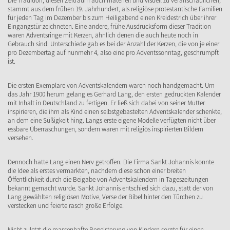
Die Tradition, diesen Zeitraum auch materiell und visuell zu veranschaulichen,
stammt aus dem frühen 19. Jahrhundert, als religiöse protestantische Familien
für jeden Tag im Dezember bis zum Heiligabend einen Kreidestrich über ihrer
Eingangstür zeichneten. Eine andere, frühe Ausdrucksform dieser Tradition
waren Adventsringe mit Kerzen, ähnlich denen die auch heute noch in
Gebrauch sind. Unterschiede gab es bei der Anzahl der Kerzen, die von je einer
pro Dezembertag auf nunmehr 4, also eine pro Adventssonntag, geschrumpft
ist.
Die ersten Exemplare von Adventskalendern waren noch handgemacht. Um
das Jahr 1900 herum gelang es Gerhard Lang, den ersten gedruckten Kalender
mit Inhalt in Deutschland zu fertigen. Er ließ sich dabei von seiner Mutter
inspirieren, die ihm als Kind einen selbstgebastelten Adventskalender schenkte,
an dem eine Süßigkeit hing. Langs erste eigene Modelle verfügten nicht über
essbare Überraschungen, sondern waren mit religiös inspirierten Bildern
versehen.
Dennoch hatte Lang einen Nerv getroffen. Die Firma Sankt Johannis konnte
die Idee als erstes vermarkten, nachdem diese schon einer breiten
Öffentlichkeit durch die Beigabe von Adventskalendern in Tageszeitungen
bekannt gemacht wurde. Sankt Johannis entschied sich dazu, statt der von
Lang gewählten religiösen Motive, Verse der Bibel hinter den Türchen zu
verstecken und feierte rasch große Erfolge.
Nicht zuletzt die massenhafte Begeisterung von Kindern sorgte für einen