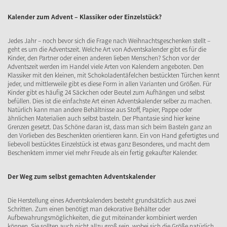
Kalender zum Advent – Klassiker oder Einzelstück?
Jedes Jahr – noch bevor sich die Frage nach Weihnachtsgeschenken stellt –
geht es um die Adventszeit. Welche Art von Adventskalender gibt es für die
Kinder, den Partner oder einen anderen lieben Menschen? Schon vor der
Adventszeit werden im Handel viele Arten von Kalendern angeboten. Den
Klassiker mit den kleinen, mit Schokoladentäfelchen bestückten Türchen kennt
jeder, und mittlerweile gibt es diese Form in allen Varianten und Größen. Für
Kinder gibt es häufig 24 Säckchen oder Beutel zum Aufhängen und selbst
befüllen. Dies ist die einfachste Art einen Adventskalender selber zu machen.
Natürlich kann man andere Behältnisse aus Stoff, Papier, Pappe oder
ähnlichen Materialien auch selbst basteln. Der Phantasie sind hier keine
Grenzen gesetzt. Das Schöne daran ist, dass man sich beim Basteln ganz an
den Vorlieben des Beschenkten orientieren kann. Ein von Hand gefertigtes und
liebevoll bestücktes Einzelstück ist etwas ganz Besonderes, und macht dem
Beschenktem immer viel mehr Freude als ein fertig gekaufter Kalender.
Der Weg zum selbst gemachten Adventskalender
Die Herstellung eines Adventskalenders besteht grundsätzlich aus zwei
Schritten. Zum einen benötigt man dekorative Behälter oder
Aufbewahrungsmöglichkeiten, die gut miteinander kombiniert werden
können. Sie sollten auch nicht allzu groß sein, wobei sich die Größe natürlich