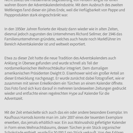
wahren Boom der Adventskalenderindustrie. Mit dem Ausbruch des zweiten
Weltkrieges fand dieser ein jähes Ende, weil die Verfügbarkeit von Pappe und
Pappprodukten stark eingeschränkt war.
In den 1950er Jahren florierte der Absatz dann wieder wie in alten Zeiten,
diesmal jedoch zugunsten des Unternehmers Richard Sellmer, der 1946 das
Familienunternehmen gründete, welches auch heute noch Marktführer im
Bereich Adventskalender ist und weltweit exportiert.
Etwa zu dieser Zeit hatte die neue Tradition des Adventskalenders auch
Anklang in Übersee gefunden und wurde schnell als Teil der
nordamerikanischen Weihnachtskultur integriert. Dem damaligen
amerikanischen Präsidenten Dwight D. Eisenhower wird ein großer Anteil an
dieser Entwicklung nachgesagt. Er wurde zunächst dabei fotografiert, wie er
zusammen mit seinen Enkelkindern ein Türchen an einem Kalender öffnete.
Das Foto fand sich kurz darauf in mehreren landesweiten Zeitungen gedruckt
wieder und entfachte einen regelrechten Hype auf Kalender für die
Adventszeit.
Mit der Zeit entwickelte sich auch das ein oder andere besondere Exemplar. Im
Kaufhaus Harrods konnte man im Jahr 2007 eines der teuersten Exemplare
erwerben, das jemals erhältlich war. Ein aus Walnussholz gefertigter Kalender
in Form eines Weihnachtsbaums, dessen Türchen je ein Stück organischer
Schokolade enthielt, wurde für 50.000 $ pro Stück verkauft. Von den Erlösen