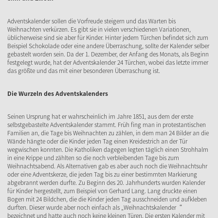
Adventskalender sollen die Vorfreude steigern und das Warten bis
Weihnachten verkürzen. Es gibt sie in vielen verschiedenen Variationen,
üblicherweise sind sie aber für Kinder. Hinter jedem Türchen befindet sich zum
Beispiel Schokolade oder eine andere Überraschung, sollte der Kalender selber
gebastelt worden sein. Da der 1. Dezember, der Anfang des Monats, als Beginn
festgelegt wurde, hat der Adventskalender 24 Türchen, wobei das letzte immer
das größte und das mit einer besonderen Überraschung ist.
Die Wurzeln des Adventskalenders
Seinen Ursprung hat er wahrscheinlich im Jahre 1851, aus dem der erste
selbstgebastelte Adventskalender stammt. Früh fing man in protestantischen
Familien an, die Tage bis Weihnachten zu zählen, in dem man 24 Bilder an die
Wände hängte oder die Kinder jeden Tag einen Kreidestrich an der Tür
wegwischen konnten. Die Katholiken dagegen legten täglich einen Strohhalm
in eine Krippe und zählten so die noch verbleibenden Tage bis zum
Weihnachtsabend. Als Alternativen gab es aber auch noch die Weihnachtsuhr
oder eine Adventskerze, die jeden Tag bis zu einer bestimmten Markierung
abgebrannt werden durfte. Zu Beginn des 20. Jahrhunderts wurden Kalender
für Kinder hergestellt, zum Beispiel von Gerhard Lang. Lang druckte einen
Bogen mit 24 Bildchen, die die Kinder jeden Tag ausschneiden und aufkleben
durften. Dieser wurde aber noch einfach als „Weihnachtskalender“
bezeichnet und hatte auch noch keine kleinen Türen. Die ersten Kalender mit