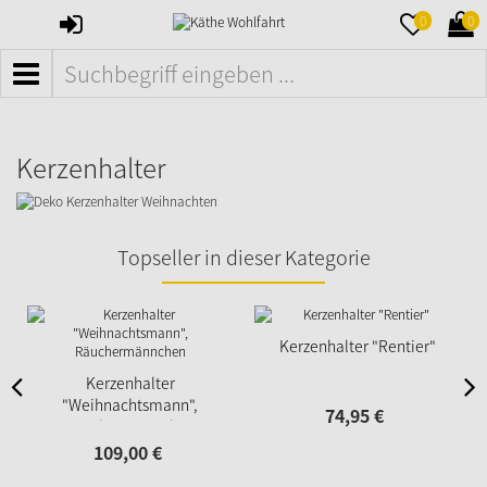
ANMELDEN
MERKZETTE
WAR
0
0
AUFKLAPPE
AUFK
MENÜ
Kerzenhalter
Topseller in dieser Kategorie
Kerzenhalter "Rentier"
Kerzenhalter
"Weihnachtsmann",
74,
95
€
Räuchermännchen
109,
00
€