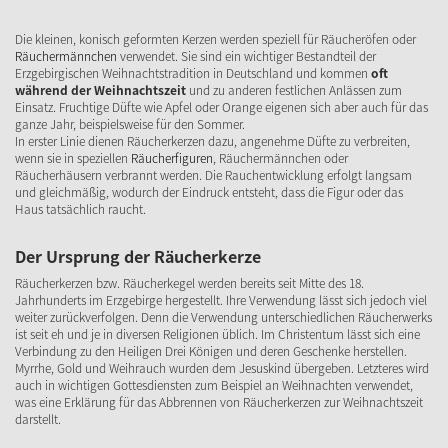
Die kleinen, konisch geformten Kerzen werden speziell für Räucheröfen oder
Räuchermännchen
verwendet. Sie sind ein wichtiger Bestandteil der
Erzgebirgischen Weihnachtstradition in Deutschland und kommen
oft
während der Weihnachtszeit
und zu anderen festlichen Anlässen zum
Einsatz. Fruchtige Düfte wie Apfel oder Orange eigenen sich aber auch für das
ganze Jahr, beispielsweise für den Sommer.
In erster Linie dienen Räucherkerzen dazu, angenehme Düfte zu verbreiten,
wenn sie in speziellen
Räucherfiguren
, Räuchermännchen oder
Räucherhäusern verbrannt werden. Die Rauchentwicklung erfolgt langsam
und gleichmäßig, wodurch der Eindruck entsteht, dass die Figur oder das
Haus tatsächlich raucht.
Der Ursprung der Räucherkerze
Räucherkerzen bzw. Räucherkegel werden bereits seit Mitte des 18.
Jahrhunderts im Erzgebirge hergestellt. Ihre Verwendung lässt sich jedoch viel
weiter zurückverfolgen. Denn die Verwendung unterschiedlichen Räucherwerks
ist seit eh und je in diversen Religionen üblich. Im Christentum lässt sich eine
Verbindung zu den Heiligen Drei Königen und deren Geschenke herstellen.
Myrrhe, Gold und Weihrauch wurden dem Jesuskind übergeben. Letzteres wird
auch in wichtigen Gottesdiensten zum Beispiel an Weihnachten verwendet,
was eine Erklärung für das Abbrennen von Räucherkerzen zur Weihnachtszeit
darstellt.