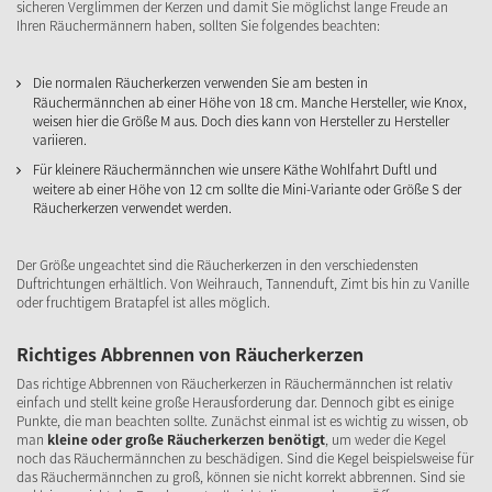
sicheren Verglimmen der Kerzen und damit Sie möglichst lange Freude an
Ihren Räuchermännern haben, sollten Sie folgendes beachten:
Die normalen Räucherkerzen verwenden Sie am besten in
Räuchermännchen ab einer Höhe von 18 cm. Manche Hersteller, wie Knox,
weisen hier die Größe M aus. Doch dies kann von Hersteller zu Hersteller
variieren.
Für kleinere Räuchermännchen wie unsere
Käthe Wohlfahrt Duftl
und
weitere ab einer Höhe von 12 cm sollte die Mini-Variante oder Größe S der
Räucherkerzen verwendet werden.
Der Größe ungeachtet sind die Räucherkerzen in den verschiedensten
Duftrichtungen erhältlich. Von Weihrauch, Tannenduft, Zimt bis hin zu Vanille
oder fruchtigem Bratapfel ist alles möglich.
Richtiges Abbrennen von Räucherkerzen
Das richtige Abbrennen von Räucherkerzen in Räuchermännchen ist relativ
einfach und stellt keine große Herausforderung dar. Dennoch gibt es einige
Punkte, die man beachten sollte. Zunächst einmal ist es wichtig zu wissen, ob
man
kleine oder große Räucherkerzen benötigt
, um weder die Kegel
noch das Räuchermännchen zu beschädigen. Sind die Kegel beispielsweise für
das Räuchermännchen zu groß, können sie nicht korrekt abbrennen. Sind sie