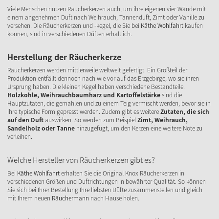
Viele Menschen nutzen Räucherkerzen auch, um ihre eigenen vier Wände mit
einem angenehmen Duft nach Weihrauch, Tannenduft, Zimt oder Vanille zu
versehen. Die Räucherkerzen und -kegel, die Sie bei
Käthe Wohlfahrt
kaufen
können, sind in verschiedenen Düften erhältlich.
Herstellung der Räucherkerze
Räucherkerzen werden mittlerweile weltweit gefertigt. Ein Großteil der
Produktion entfällt dennoch nach wie vor auf das Erzgebirge, wo sie ihren
Ursprung haben. Die kleinen Kegel haben verschiedene Bestandteile.
Holzkohle, Weihrauchbaumharz und Kartoffelstärke
sind die
Hauptzutaten, die gemahlen und zu einem Teig vermischt werden, bevor sie in
ihre typische Form gepresst werden. Zudem gibt es weitere
Zutaten, die sich
auf den Duft
auswirken. So werden zum Beispiel
Zimt, Weihrauch,
Sandelholz oder Tanne
hinzugefügt, um den Kerzen eine weitere Note zu
verleihen.
Welche Hersteller von Räucherkerzen gibt es?
Bei
Käthe Wohlfahrt
erhalten Sie die Original Knox Räucherkerzen in
verschiedenen Größen und Duftrichtungen in bewährter Qualität. So können
Sie sich bei Ihrer Bestellung Ihre liebsten Düfte zusammenstellen und gleich
mit Ihrem neuen
Räuchermann
nach Hause holen.