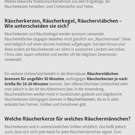
Weitere bekannte Traditionsunternehmen aus dem Erzgebirge, die
Räucherkerzen herstellen, sind Crottendorfer und Tietze.
Räucherkerzen, Räucherkegel, Räucherstäbchen –
Wie unterscheiden sie sich?
Räucherkerzen und Räucherkegel werden synonym verwendet.
Räucherstäbchen dagegen bestehen nicht gänzlich aus „Räuchermasse". Diese
wird lediglich auf einen dünnen Holzstab aufgetragen. Darüber hinaus sind
diese anders als Räucherkerzen vor allem in asiatischen Ländern wie Indien,
China oder Japan verbreitet und werden oft bei religiösen Zeremonien
verwendet.
Ein weiterer Unterschied besteht in der Brenndauer.
Räucherstäbchen
brennen für ungefähr 30 Minuten
, wohingegen
Räucherkerzen je nach
Größe für 10-20 Minuten
brennen. Den offensichtlichsten Unterschied sieht
man jedoch in der Art des Abbrennens bzw. in der Anwendung.
Räucherstäbchen werden meist in Sandschalen gesteckt und abgebrannt.
Räucherkerzen dahingegen brennen in
Räuchermännern
, die es in allen
erdenklichen Formen, Größen und Variationen gibt.
Welche Räucherkerze für welches Räuchermännchen?
Räucherkerzen sind in unterschiedlichen Größen erhältlich. Das heißt jedoch
auch, dass sich nicht jede Kerze für jedes Räuchermännchen eignet. Zum