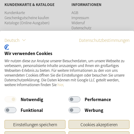
KUNDENKARTE & KATALOGE
INFORMATIONEN
Kundenkarte
AGB
Geschenkgutscheine kaufen
Impressum
Kataloge (Online-Ausgaben)
Widerruf
Datenschutz
Teilnahmebedingungen Gewinnspiel
Deutsch
Datenschutzbestimmungen
ZAHLUNGSMÖGLICHKEITEN
Wir verwenden Cookies
Wir nutzen diese zur Analyse unserer Besucherdaten, um unsere Webseite zu
VERSAND
SOCIAL MEDIA
verbessern, personalisierte Inhalte anzuzeigen und Ihnen ein großartiges
Webseiten-Erlebnis zu bieten. Für weitere Informationen zu den von uns
verwendeten Cookies öffnen Sie die Einstellungen oder besuchen Sie unsere
Datenschutzerklärung. Die Daten können mit Google LLC geteilt werden,
weitere Informationen finden Sie
hier
.
Notwendig
Performance
Funktional
Werbung
* Preisangaben inkl. gesetzl. MwSt. und zzgl.
Versandkosten
Einstellungen speichern
Cookies akzeptieren
Ursprünglicher Preis des Händlers, Unverbindliche Preisempfehlung des Herstellers