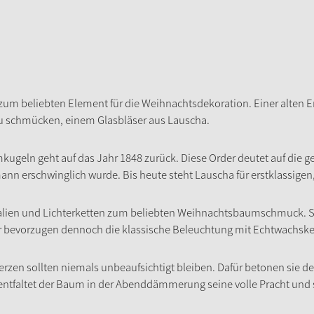
um beliebten Element für die Weihnachtsdekoration. Einer alten 
 schmücken, einem Glasbläser aus Lauscha.
kugeln geht auf das Jahr 1848 zurück. Diese Order deutet auf die 
nn erschwinglich wurde. Bis heute steht Lauscha für erstklassigen
alien und Lichterketten zum beliebten Weihnachtsbaumschmuck. Si
 bevorzugen dennoch die klassische Beleuchtung mit Echtwachske
Kerzen sollten niemals unbeaufsichtigt bleiben. Dafür betonen sie 
 entfaltet der Baum in der Abenddämmerung seine volle Pracht und 