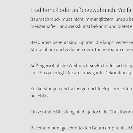
Traditionell oder außergewöhnlich: Viel
Baumschmuck muss nicht immer glitzern, um zu beein
meisterhafte Handwerkskunst bekannt und bietet ei
Besonders begehrt sind Figuren, die längst vergess
Atmosphäre und verleihen dem Tannenbaum einen n
Außergewöhnliche Weihnachtsdeko
findet sich hin
aus Glas gefertigt. Diese extravagante Dekoration s
Zuckerstangen und selbstgemachte Popcornketten 
beliebt ist.
Ein zentraler Blickfang bleibt jedoch die Christbau
Bei einem bunt geschmückten Baum empfiehlt sich e