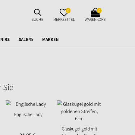
SUCHE
MERKZETTEL
WARENKORB
0
0
AUFKLAPPEN
AUFKLAPPEN
AUFKLAPPEN
SUCHE
MERKZETTEL
WARENKORB
NIRS
SALE %
MARKEN
 Sie
Englische Lady
Glasvogel, b
Glaskugel gold mit