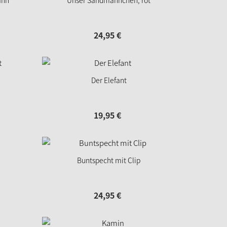
ann
Unser Sandmännchen, rot
24,
95
€
Der Elefant
19,
95
€
Buntspecht mit Clip
24,
95
€