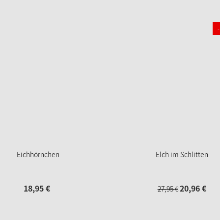
Eichhörnchen
Elch im Schlitten
18,
95
€
20,
96
€
27,
95
€