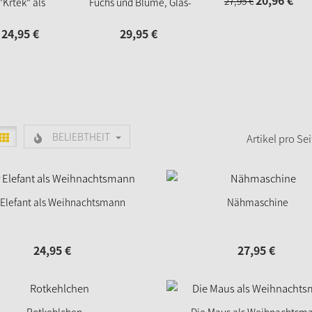
20,
96
€
27,
95
€
"Krtek" als
Fuchs und Blume, Glas-
hnachtsmann
Baumbehang
24,
95
€
29,
95
€
BELIEBTHEIT
Artikel pro Sei
 Elefant als Weihnachtsmann
Nähmaschine
24,
95
€
27,
95
€