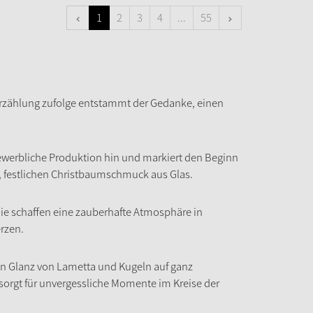
1
2
3
4
...
55
Erzählung zufolge entstammt der Gedanke, einen
gewerbliche Produktion hin und markiert den Beginn
, festlichen Christbaumschmuck aus Glas.
e schaffen eine zauberhafte Atmosphäre in
rzen.
den Glanz von Lametta und Kugeln auf ganz
sorgt für unvergessliche Momente im Kreise der