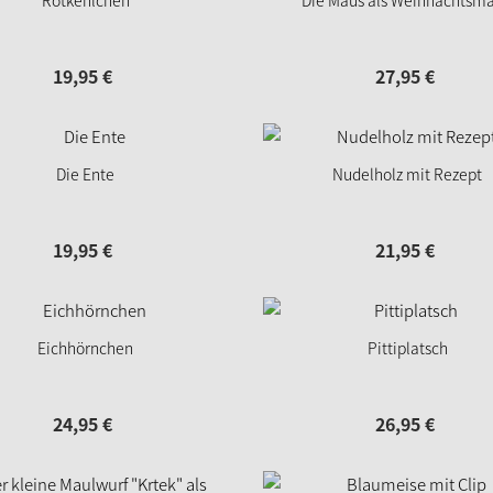
Rotkehlchen
Die Maus als Weihnachtsm
19,
95
€
27,
95
€
Die Ente
Nudelholz mit Rezept
19,
95
€
21,
95
€
Eichhörnchen
Pittiplatsch
24,
95
€
26,
95
€