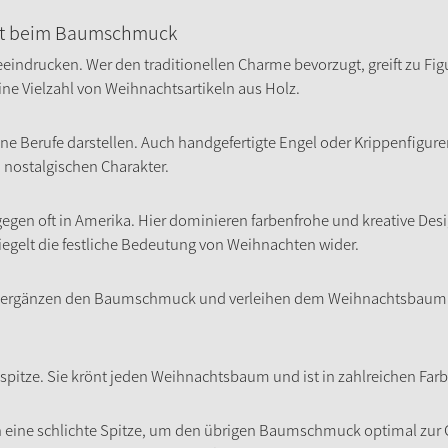
falt beim Baumschmuck
drucken. Wer den traditionellen Charme bevorzugt, greift zu Figure
ne Vielzahl von Weihnachtsartikeln aus Holz.
ene Berufe darstellen. Auch handgefertigte Engel oder Krippenfigur
ostalgischen Charakter.
gegen oft in Amerika. Hier dominieren farbenfrohe und kreative Des
piegelt die festliche Bedeutung von Weihnachten wider.
ergänzen den Baumschmuck und verleihen dem Weihnachtsbaum ein
mspitze. Sie krönt jeden Weihnachtsbaum und ist in zahlreichen Far
ine schlichte Spitze, um den übrigen Baumschmuck optimal zur Gel