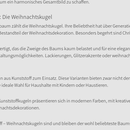
 um ein harmonisches Gesamtbild zu schaffen.
 Die Weihnachtskugel
m zählt die Weihnachtskugel. Ihre Beliebtheit hat über Generatio
Bestandteil der Weihnachtsdekoration. Besonders begehrt sind Ch
rtigt, das die Zweige des Baums kaum belastet und für eine elegan
altungsmöglichkeiten. Lackierungen, Glitzerakzente oder weihnach
aus Kunststoff zum Einsatz. Diese Varianten bieten zwar nicht de
 ideale Wahl für Haushalte mit Kindern oder Haustieren.
 Kunststoffkugeln präsentieren sich in modernen Farben, mit kreativ
ihnachtsdekorationen.
toff – Weihnachtskugeln sind und bleiben der wohl beliebteste Bau