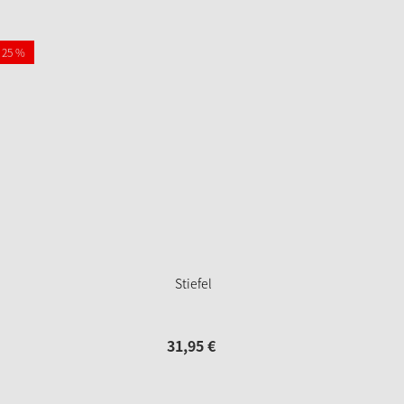
- 25 %
Stiefel
31,
95
€