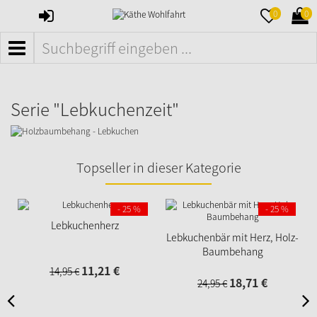
ANMELDEN
MERKZETTE
WAR
0
0
AUFKLAPPE
AUFK
MENÜ
Serie "Lebkuchenzeit"
Topseller in dieser Kategorie
- 25 %
- 25 %
Lebkuchenherz
Lebkuchenbär mit Herz, Holz-
Baumbehang
11,
21
€
14,
95
€
18,
71
€
24,
95
€