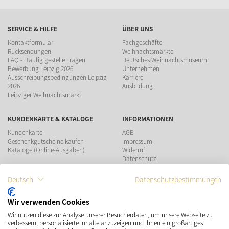
SERVICE & HILFE
ÜBER UNS
Kontaktformular
Fachgeschäfte
Rücksendungen
Weihnachtsmärkte
FAQ - Häufig gestelle Fragen
Deutsches Weihnachtsmuseum
Bewerbung Leipzig 2026
Unternehmen
Ausschreibungsbedingungen Leipzig
Karriere
2026
Ausbildung
Leipziger Weihnachtsmarkt
KUNDENKARTE & KATALOGE
INFORMATIONEN
Kundenkarte
AGB
Geschenkgutscheine kaufen
Impressum
Kataloge (Online-Ausgaben)
Widerruf
Datenschutz
Teilnahmebedingungen Gewinnspiel
Deutsch
Datenschutzbestimmungen
ZAHLUNGSMÖGLICHKEITEN
Wir verwenden Cookies
Wir nutzen diese zur Analyse unserer Besucherdaten, um unsere Webseite zu
VERSAND
SOCIAL MEDIA
verbessern, personalisierte Inhalte anzuzeigen und Ihnen ein großartiges