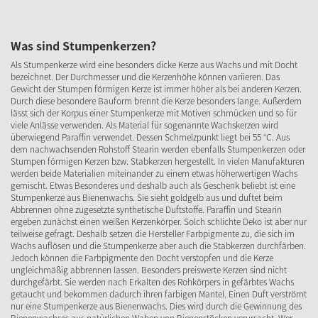
Was sind Stumpenkerzen?
Als Stumpenkerze wird eine besonders dicke Kerze aus Wachs und mit Docht
bezeichnet. Der Durchmesser und die Kerzenhöhe können variieren. Das
Gewicht der Stumpen förmigen Kerze ist immer höher als bei anderen Kerzen.
Durch diese besondere Bauform brennt die Kerze besonders lange. Außerdem
lässt sich der Korpus einer Stumpenkerze mit Motiven schmücken und so für
viele Anlässe verwenden. Als Material für sogenannte Wachskerzen wird
überwiegend Paraffin verwendet. Dessen Schmelzpunkt liegt bei 55 °C. Aus
dem nachwachsenden Rohstoff Stearin werden ebenfalls Stumpenkerzen oder
Stumpen förmigen Kerzen bzw. Stabkerzen hergestellt. In vielen Manufakturen
werden beide Materialien miteinander zu einem etwas höherwertigen Wachs
gemischt. Etwas Besonderes und deshalb auch als Geschenk beliebt ist eine
Stumpenkerze aus Bienenwachs. Sie sieht goldgelb aus und duftet beim
Abbrennen ohne zugesetzte synthetische Duftstoffe. Paraffin und Stearin
ergeben zunächst einen weißen Kerzenkörper. Solch schlichte Deko ist aber nur
teilweise gefragt. Deshalb setzen die Hersteller Farbpigmente zu, die sich im
Wachs auflösen und die Stumpenkerze aber auch die Stabkerzen durchfärben.
Jedoch können die Farbpigmente den Docht verstopfen und die Kerze
ungleichmäßig abbrennen lassen. Besonders preiswerte Kerzen sind nicht
durchgefärbt. Sie werden nach Erkalten des Rohkörpers in gefärbtes Wachs
getaucht und bekommen dadurch ihren farbigen Mantel. Einen Duft verströmt
nur eine Stumpenkerze aus Bienenwachs. Dies wird durch die Gewinnung des