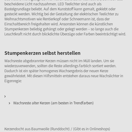
bescheidene Licht nachzuahmen. LED Teelichter sind auch als
Bastelgrundlage beliebt. Auf dem Kunststoff kann gemalt, geklebt oder
gesteckt werden. Wichtig bei der Gestaltung der elektrischen Teelichter zu
Weihnachtsmotiven wie Rentierkopf oder Schneemann ist, dass der
Einschaltbereich freigehalten wird. Ansonsten können die künstlichen
Stumpenkerzen beliebig gehängt oder gelegt werden – so lange auch die
Leuchtkraft nicht durch blickdichte Überzüge oder Farben beeinträchtigt wird.
Stumpenkerzen selbst herstellen
Wachsreste abgebrannter Kerzen müssen nicht im Müll landen. Um sie
wiederzuverwenden, sollten die Reste allerdings farblich sortiert werden.
Dadurch ist ein später homogenes Wachsergebnis der neuen Kerze
gewährleistet. Mit diesen Hilfsmitteln entstehen daraus neue Wachslichter in
Eigenregie:
Wachsreste alter Kerzen (am besten in Trendfarben)
Kerzendocht aus Baumwolle (Runddocht) / (Gibt es in Onlineshops)