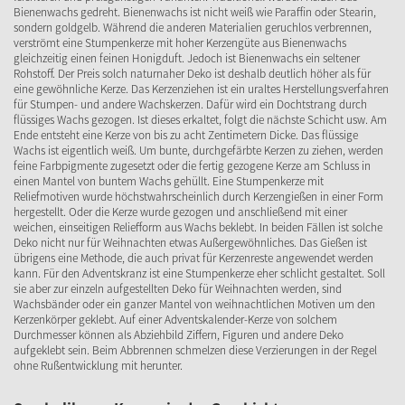
Bienenwachs gedreht. Bienenwachs ist nicht weiß wie Paraffin oder Stearin,
sondern goldgelb. Während die anderen Materialien geruchlos verbrennen,
verströmt eine Stumpenkerze mit hoher Kerzengüte aus Bienenwachs
gleichzeitig einen feinen Honigduft. Jedoch ist Bienenwachs ein seltener
Rohstoff. Der Preis solch naturnaher Deko ist deshalb deutlich höher als für
eine gewöhnliche Kerze. Das Kerzenziehen ist ein uraltes Herstellungsverfahren
für Stumpen- und andere Wachskerzen. Dafür wird ein Dochtstrang durch
flüssiges Wachs gezogen. Ist dieses erkaltet, folgt die nächste Schicht usw. Am
Ende entsteht eine Kerze von bis zu acht Zentimetern Dicke. Das flüssige
Wachs ist eigentlich weiß. Um bunte, durchgefärbte Kerzen zu ziehen, werden
feine Farbpigmente zugesetzt oder die fertig gezogene Kerze am Schluss in
einen Mantel von buntem Wachs gehüllt. Eine Stumpenkerze mit
Reliefmotiven wurde höchstwahrscheinlich durch Kerzengießen in einer Form
hergestellt. Oder die Kerze wurde gezogen und anschließend mit einer
weichen, einseitigen Reliefform aus Wachs beklebt. In beiden Fällen ist solche
Deko nicht nur für Weihnachten etwas Außergewöhnliches. Das Gießen ist
übrigens eine Methode, die auch privat für Kerzenreste angewendet werden
kann. Für den Adventskranz ist eine Stumpenkerze eher schlicht gestaltet. Soll
sie aber zur einzeln aufgestellten Deko für Weihnachten werden, sind
Wachsbänder oder ein ganzer Mantel von weihnachtlichen Motiven um den
Kerzenkörper geklebt. Auf einer Adventskalender-Kerze von solchem
Durchmesser können als Abziehbild Ziffern, Figuren und andere Deko
aufgeklebt sein. Beim Abbrennen schmelzen diese Verzierungen in der Regel
ohne Rußentwicklung mit herunter.