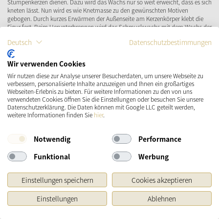
Stumpenkerzen dienen. Dazu wird das Wachs nur so weit erweicht, dass es sich
kneten lässt. Nun wird es wie Knetmasse zu den gewünschten Motiven
gebogen. Durch kurzes Erwärmen der Außenseite am Kerzenkörper klebt die
Figur fest. Beim Herunterbrennen wird das Schmuckwachs mit dem Wachs der
Stumpenkerze geschmolzen. Für den Durchmesser solcher Stumpenkerzen wie
Deutsch
Datenschutzbestimmungen
der Marble Kerze Schlamm, Nude oder Rubin bietet der Bastlerbedarf oder
diverse Onlineshops, Blütenkränze als Unterlage. Ebenso gut können diese um
die Mitte der Kerze geschlungen werden, etwa als Deko zu einer Hochzeit oder
Wir verwenden Cookies
für einen Geburtstag. Auch selbst geflochtene Blüten- und Blätterkränze bilden
Wir nutzen diese zur Analyse unserer Besucherdaten, um unsere Webseite zu
eine natürliche und elegante Gestaltungsmöglichkeit.
verbessern, personalisierte Inhalte anzuzeigen und Ihnen ein großartiges
Webseiten-Erlebnis zu bieten. Für weitere Informationen zu den von uns
Unser Fazit zu Stumpenkerzen:
verwendeten Cookies öffnen Sie die Einstellungen oder besuchen Sie unsere
Datenschutzerklärung. Die Daten können mit Google LLC geteilt werden,
Stumpenkerzen sind vor allem für die Verwendung in der Weihnachtszeit
weitere Informationen finden Sie
hier
.
beliebt. Große Exemplare zieren Altäre in Kirchen, schmücken eine Hochzeit
oder sind wertvolle, teils künstlerisch gestaltete Wohnaccessoires. Mit
elektrischen Alternativen brennen diese besonders breiten Kerzen auch als
Notwendig
Performance
Deko an sonst brandgefährdeten Plätzen sicher und beschaulich.
Funktional
Werbung
Einstellungen speichern
Cookies akzeptieren
Käthe Wohlfahrt
Newsletter
Einstellungen
Ablehnen
Anmelden und gewinnen! Verpassen Sie keine Sonderaktionen und