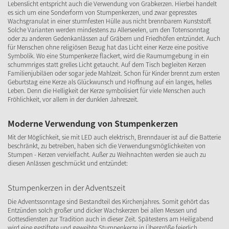
Lebenslicht entspricht auch die Verwendung von Grabkerzen. Hierbei handelt
es sich um eine Sonderform von Stumpenkerzen, und zwar gepresstes
Wachsgranulat in einer sturmfesten Hülle aus nicht brennbarem Kunststoff.
Solche Varianten werden mindestens zu Allerseelen, um den Totensonntag
oder zu anderen Gedenkanlässen auf Gräbern und Friedhöfen entzündet. Auch
für Menschen ohne religiösen Bezug hat das Licht einer Kerze eine positive
Symbolik. Wo eine Stumpenkerze flackert, wird die Raumumgebung in ein
schummriges statt grelles Licht getaucht. Auf dem Tisch begleiten Kerzen
Familienjubiläen oder sogar jede Mahlzeit. Schon für Kinder brennt zum ersten
Geburtstag eine Kerze als Glückwunsch und Hoffnung auf ein langes, helles
Leben. Denn die Helligkeit der Kerze symbolisiert für viele Menschen auch
Fröhlichkeit, vor allem in der dunklen Jahreszeit.
Moderne Verwendung von Stumpenkerzen
Mit der Möglichkeit, sie mit LED auch elektrisch, Brenndauer ist auf die Batterie
beschränkt, zu betreiben, haben sich die Verwendungsmöglichkeiten von
Stumpen - Kerzen vervielfacht. Außer zu Weihnachten werden sie auch zu
diesen Anlässen geschmückt und entzündet:
Stumpenkerzen in der Adventszeit
Die Adventssonntage sind Bestandteil des Kirchenjahres. Somit gehört das
Entzünden solch großer und dicker Wachskerzen bei allen Messen und
Gottesdiensten zur Tradition auch in dieser Zeit. Spätestens am Heiligabend
wird eine gestiftete und geweihte Stumpenkerze in Übergröße feierlich