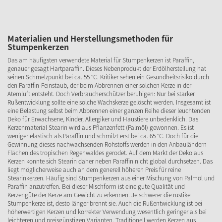
Materialien und Herstellungsmethoden für
Stumpenkerzen
Das am häufigsten verwendete Material für Stumpenkerzen ist Paraffin,
genauer gesagt Hartparaffin. Dieses Nebenprodukt der Erdölherstellung hat
seinen Schmelzpunkt bei ca. 55 °C. Kritiker sehen ein Gesundheitsrisiko durch
den Paraffin-Feinstaub, der beim Abbrennen einer solchen Kerze in der
Atemluft entsteht. Doch Verbraucherschützer beruhigen: Nur bei starker
Rußentwicklung sollte eine solche Wachskerze gelöscht werden. Insgesamt ist
eine Belastung selbst beim Abbrennen einer ganzen Reihe dieser leuchtenden
Deko für Erwachsene, Kinder, Allergiker und Haustiere unbedenklich. Das
Kerzenmaterial Stearin wird aus Pflanzenfett (Palmöl) gewonnen. Es ist
weniger elastisch als Paraffin und schmilzt erst bei ca. 65 °C. Doch für die
Gewinnung dieses nachwachsenden Rohstoffs werden in den Anbauländern
Flächen des tropischen Regenwaldes gerodet. Auf dem Markt der Deko aus
Kerzen konnte sich Stearin daher neben Paraffin nicht global durchsetzen. Das
liegt möglicherweise auch an dem generell höheren Preis für reine
Stearinkerzen. Häufig sind Stumpenkerzen aus einer Mischung von Palmöl und
Paraffin anzutreffen. Bei dieser Mischform ist eine gute Qualität und
Kerzengüte der Kerze am Gewicht zu erkennen. Je schwerer die rustike
Stumpenkerze ist, desto länger brennt sie. Auch die Rußentwicklung ist bei
höherwertigen Kerzen und korrekter Verwendung wesentlich geringer als bei
leichteren und preisgünstigen Varianten. Traditionell werden Kerzen aus