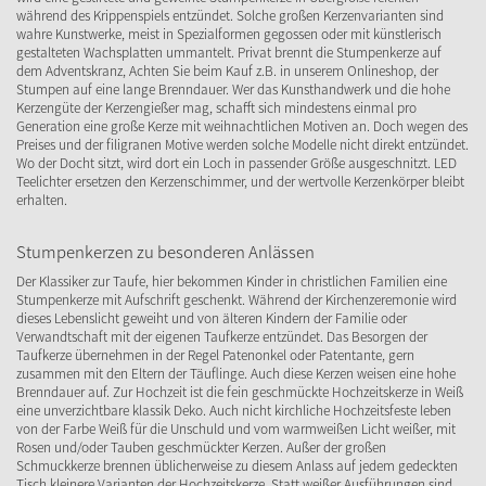
während des Krippenspiels entzündet. Solche großen Kerzenvarianten sind
wahre Kunstwerke, meist in Spezialformen gegossen oder mit künstlerisch
gestalteten Wachsplatten ummantelt. Privat brennt die Stumpenkerze auf
dem Adventskranz, Achten Sie beim Kauf z.B. in unserem Onlineshop, der
Stumpen auf eine lange Brenndauer. Wer das Kunsthandwerk und die hohe
Kerzengüte der Kerzengießer mag, schafft sich mindestens einmal pro
Generation eine große Kerze mit weihnachtlichen Motiven an. Doch wegen des
Preises und der filigranen Motive werden solche Modelle nicht direkt entzündet.
Wo der Docht sitzt, wird dort ein Loch in passender Größe ausgeschnitzt. LED
Teelichter ersetzen den Kerzenschimmer, und der wertvolle Kerzenkörper bleibt
erhalten.
Stumpenkerzen zu besonderen Anlässen
Der Klassiker zur Taufe, hier bekommen Kinder in christlichen Familien eine
Stumpenkerze mit Aufschrift geschenkt. Während der Kirchenzeremonie wird
dieses Lebenslicht geweiht und von älteren Kindern der Familie oder
Verwandtschaft mit der eigenen Taufkerze entzündet. Das Besorgen der
Taufkerze übernehmen in der Regel Patenonkel oder Patentante, gern
zusammen mit den Eltern der Täuflinge. Auch diese Kerzen weisen eine hohe
Brenndauer auf. Zur Hochzeit ist die fein geschmückte Hochzeitskerze in Weiß
eine unverzichtbare klassik Deko. Auch nicht kirchliche Hochzeitsfeste leben
von der Farbe Weiß für die Unschuld und vom warmweißen Licht weißer, mit
Rosen und/oder Tauben geschmückter Kerzen. Außer der großen
Schmuckkerze brennen üblicherweise zu diesem Anlass auf jedem gedeckten
Tisch kleinere Varianten der Hochzeitskerze. Statt weißer Ausführungen sind