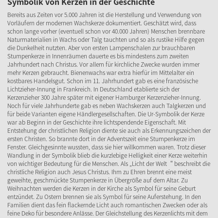
Symbolik von Kerzen in der Geschichte
Bereits aus Zeiten vor 5.000 Jahren ist die Herstellung und Verwendung von
Vorläufern der modernen Wachskerze dokumentiert. Geschätzt wird, dass
schon lange vorher (eventuell schon vor 40.000 Jahren) Menschen brennbare
Naturmaterialien in Wachs oder Talg tauchten und so als rustike Hilfe gegen
die Dunkelheit nutzten. Aber von ersten Lampenschalen zur brauchbaren
Stumpenkerze in Innenräumen dauerte es bis mindestens zum zweiten
Jahrhundert nach Christus. Vor allem für kirchliche Zwecke wurden immer
mehr Kerzen gebraucht. Bienenwachs war extra hierfür im Mittelalter ein
kostbares Handelsgut. Schon im 11. Jahrhundert gab es eine französische
Lichtzieher-Innung in Frankreich. In Deutschland etablierte sich der
Kerzenzieher 300 Jahre später mit eigener Hamburger Kerzenzieher-Innung.
Noch für viele Jahrhunderte gab es neben Wachskerzen auch Talgkerzen und
für beide Varianten eigene Händlergesellschaften. Die Ur-Symbolik der Kerze
war ab Beginn in der Geschichte ihre lichtspendende Eigenschaft. Mit
Entstehung der christlichen Religion diente sie auch als Erkennungszeichen der
ersten Christen. So brannte dort in der Adventszeit eine Stumpenkerze im
Fenster. Gleichgesinnte wussten, dass sie hier willkommen waren. Trotz dieser
Wandlung in der Symbolik blieb die kurzlebige Helligkeit einer Kerze weiterhin
von wichtiger Bedeutung für die Menschen. Als „Licht der Welt“ beschreibt die
christliche Religion auch Jesus Christus. Ihm zu Ehren brennt eine meist
geweihte, geschmückte Stumpenkerze in Übergröße auf dem Altar. Zu
Weihnachten werden die Kerzen in der Kirche als Symbol für seine Geburt
entzündet. Zu Ostern brennen sie als Symbol für seine Auferstehung. In den
Familien dient das fein flackernde Licht auch romantischen Zwecken oder als
feine Deko für besondere Anlässe. Der Gleichstellung des Kerzenlichts mit dem