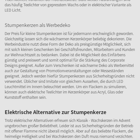
das häufig Teelichter von gepresstem Wachs oder in elektrischer Variante als
LED Licht.
Stumpenkerzen als Werbedeko
Der Preis für kleine Stumpenkerzen ist für jedermann erschwinglich geworden.
Gleichzeitig lassen sich die wächsernen Kerzenkörper beliebig dekorieren. Die
Werbeindustrie nutzt diese Form der Deko als preisgünstige Möglichkeit, sich
mit solch kleinen Geschenken bei Geschäftsfreunden, Mitarbeitern und Kunden
zur Weihnachtszeit zu bedanken. Dabei ist die Möglichkeit des Einfärbens
günstig und preiswert und somit optimal für die Stärkung des Corporate
Designs geeignet. Außer zum Verschenken ist wächserne Deko als Werbemittel
auch zur Gestaltung von Promotionveranstaltungen oder Messeständen
geeignet. Jedoch werden hierfür Stumpenkerzen aus Sicherheitsgründen nicht
verwendet. Üblicher sind Imitate von gleichem Aussehen, die durch LED
Leuchtmittel im Innern beleuchtet werden. Um ein Flackern zu simulieren,
können auch elektrische Teelichter im Kerzenkörper aus Acryl, Glas oder
Kunststoff enthalten sein.
Elektrische Alternative zur Stumpenkerze
Trotz elektrischer Alternativen erfreuen sich Klassik - Wachskerzen im Advent
ungebrochen großer Beliebtheit. Leider ist aus Sicherheitsgründen der Betrieb
mit offener Flamme nicht überall möglich. Aber auf das beliebte Flackern, die
heimelige Helligkeit und bei Wachskerzen den Duft muss niemand verzichten.