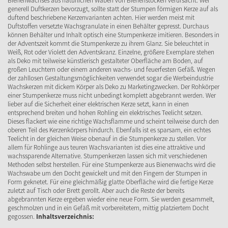
Bienenwachses aus natürlichen Waben von Bienenstöcken verursacht. Wer
generell Duftkerzen bevorzugt, sollte statt der Stumpen förmigen Kerze auf als
duftend beschriebene Kerzenvarianten achten. Hier werden meist mit
Duftstoffen versetzte Wachsgranulate in einen Behälter gepresst. Durchaus
können Behälter und Inhalt optisch eine Stumpenkerze imitieren. Besonders in
der Adventszeit kommt die Stumpenkerze zu ihrem Glanz. Sie beleuchtet in
Weiß, Rot oder Violett den Adventskranz. Einzelne, größere Exemplare stehen
als Deko mit teilweise künstlerisch gestalteter Oberfläche am Boden, auf
großen Leuchtern oder einem anderen wachs- und feuerfesten Gefäß. Wegen
der zahllosen Gestaltungsmöglichkeiten verwendet sogar die Werbeindustrie
Wachskerzen mit dickem Körper als Deko zu Marketingzwecken. Der Rohkörper
einer Stumpenkerze muss nicht unbedingt komplett abgebrannt werden. Wer
lieber auf die Sicherheit einer elektrischen Kerze setzt, kann in einen
entsprechend breiten und hohen Rohling ein elektrisches Teelicht setzen.
Dieses flackert wie eine richtige Wachsflamme und scheint teilweise durch den
oberen Teil des Kerzenkörpers hindurch. Ebenfalls ist es sparsam, ein echtes
Teelicht in der gleichen Weise obenauf in die Stumpenkerze zu stellen. Vor
allem für Rohlinge aus teuren Wachsvarianten ist dies eine attraktive und
wachssparende Alternative. Stumpenkerzen lassen sich mit verschiedenen
Methoden selbst herstellen. Für eine Stumpenkerze aus Bienenwachs wird die
Wachswabe um den Docht gewickelt und mit den Fingern der Stumpen in
Form geknetet. Für eine gleichmäßig glatte Oberfläche wird die fertige Kerze
zuletzt auf Tisch oder Brett gerollt. Aber auch die Reste der bereits
abgebrannten Kerze ergeben wieder eine neue Form. Sie werden gesammelt,
geschmolzen und in ein Gefäß mit vorbereitetem, mittig platziertem Docht
gegossen.
Inhaltsverzeichnis: