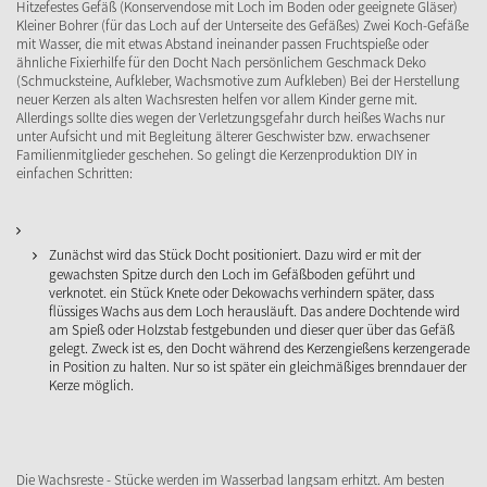
Hitzefestes Gefäß (Konservendose mit Loch im Boden oder geeignete Gläser)
Kleiner Bohrer (für das Loch auf der Unterseite des Gefäßes) Zwei Koch-Gefäße
mit Wasser, die mit etwas Abstand ineinander passen Fruchtspieße oder
ähnliche Fixierhilfe für den Docht Nach persönlichem Geschmack Deko
(Schmucksteine, Aufkleber, Wachsmotive zum Aufkleben) Bei der Herstellung
neuer Kerzen als alten Wachsresten helfen vor allem Kinder gerne mit.
Allerdings sollte dies wegen der Verletzungsgefahr durch heißes Wachs nur
unter Aufsicht und mit Begleitung älterer Geschwister bzw. erwachsener
Familienmitglieder geschehen. So gelingt die Kerzenproduktion DIY in
einfachen Schritten:
Zunächst wird das Stück Docht positioniert. Dazu wird er mit der
gewachsten Spitze durch den Loch im Gefäßboden geführt und
verknotet. ein Stück Knete oder Dekowachs verhindern später, dass
flüssiges Wachs aus dem Loch herausläuft. Das andere Dochtende wird
am Spieß oder Holzstab festgebunden und dieser quer über das Gefäß
gelegt. Zweck ist es, den Docht während des Kerzengießens kerzengerade
in Position zu halten. Nur so ist später ein gleichmäßiges brenndauer der
Kerze möglich.
Die Wachsreste - Stücke werden im Wasserbad langsam erhitzt. Am besten