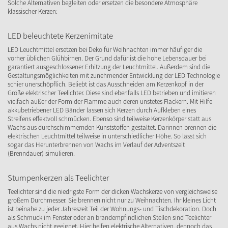
Solche Alternativen begleiten oder ersetzen die besondere Atmosphäre
klassischer Kerzen:
LED beleuchtete Kerzenimitate
LED Leuchtmittel ersetzen bei Deko für Weihnachten immer häufiger die
vorher üblichen Glühbirnen. Der Grund dafür ist die hohe Lebensdauer bei
garantiert ausgeschlossener Erhitzung der Leuchtmittel. Außerdem sind die
Gestaltungsmöglichkeiten mit zunehmender Entwicklung der LED Technologie
schier unerschöpflich. Beliebt ist das Ausschneiden am Kerzenkopf in der
Größe elektrischer Teelichter. Diese sind ebenfalls LED betrieben und imitieren
vielfach außer der Form der Flamme auch deren unstetes Flackern. Mit Hilfe
akkubetriebener LED Bänder lassen sich Kerzen durch Aufkleben eines
Streifens effektvoll schmücken. Ebenso sind teilweise Kerzenkörper statt aus
Wachs aus durchschimmernden Kunststoffen gestaltet. Darinnen brennen die
elektrischen Leuchtmittel teilweise in unterschiedlicher Höhe. So lässt sich
sogar das Herunterbrennen von Wachs im Verlauf der Adventszeit
(Brenndauer) simulieren.
Stumpenkerzen als Teelichter
Teelichter sind die niedrigste Form der dicken Wachskerze von vergleichsweise
großem Durchmesser. Sie brennen nicht nur zu Weihnachten. Ihr kleines Licht
ist beinahe zu jeder Jahreszeit Teil der Wohnungs- und Tischdekoration. Doch
als Schmuck im Fenster oder an brandempfindlichen Stellen sind Teelichter
aus Wachs nicht geeignet. Hier helfen elektrische Alternativen, dennoch das