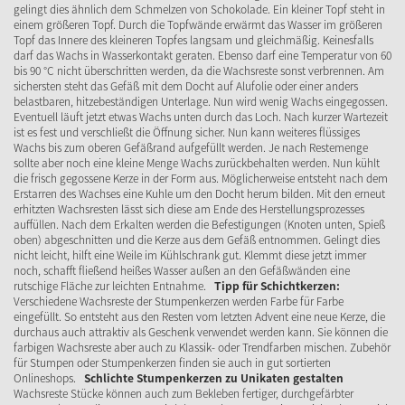
gelingt dies ähnlich dem Schmelzen von Schokolade. Ein kleiner Topf steht in
einem größeren Topf. Durch die Topfwände erwärmt das Wasser im größeren
Topf das Innere des kleineren Topfes langsam und gleichmäßig. Keinesfalls
darf das Wachs in Wasserkontakt geraten. Ebenso darf eine Temperatur von 60
bis 90 °C nicht überschritten werden, da die Wachsreste sonst verbrennen. Am
sichersten steht das Gefäß mit dem Docht auf Alufolie oder einer anders
belastbaren, hitzebeständigen Unterlage. Nun wird wenig Wachs eingegossen.
Eventuell läuft jetzt etwas Wachs unten durch das Loch. Nach kurzer Wartezeit
ist es fest und verschließt die Öffnung sicher. Nun kann weiteres flüssiges
Wachs bis zum oberen Gefäßrand aufgefüllt werden. Je nach Restemenge
sollte aber noch eine kleine Menge Wachs zurückbehalten werden. Nun kühlt
die frisch gegossene Kerze in der Form aus. Möglicherweise entsteht nach dem
Erstarren des Wachses eine Kuhle um den Docht herum bilden. Mit den erneut
erhitzten Wachsresten lässt sich diese am Ende des Herstellungsprozesses
auffüllen. Nach dem Erkalten werden die Befestigungen (Knoten unten, Spieß
oben) abgeschnitten und die Kerze aus dem Gefäß entnommen. Gelingt dies
nicht leicht, hilft eine Weile im Kühlschrank gut. Klemmt diese jetzt immer
noch, schafft fließend heißes Wasser außen an den Gefäßwänden eine
rutschige Fläche zur leichten Entnahme.
Tipp für Schichtkerzen:
Verschiedene Wachsreste der Stumpenkerzen werden Farbe für Farbe
eingefüllt. So entsteht aus den Resten vom letzten Advent eine neue Kerze, die
durchaus auch attraktiv als Geschenk verwendet werden kann. Sie können die
farbigen Wachsreste aber auch zu Klassik- oder Trendfarben mischen. Zubehör
für Stumpen oder Stumpenkerzen finden sie auch in gut sortierten
Onlineshops.
Schlichte Stumpenkerzen zu Unikaten gestalten
Wachsreste Stücke können auch zum Bekleben fertiger, durchgefärbter