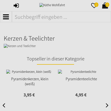
ANMELDEN
MERKZETTE
WAR
0
0
AUFKLAPPE
AUFK
MENÜ
Kerzen & Teelichter
Topseller in dieser Kategorie
Pyramidenkerzen, klein
Pyramidenteelichte
(weiß)
3,
95
€
4,
95
€