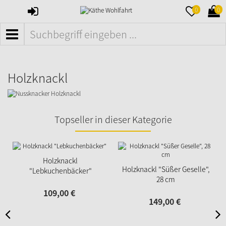
ANMELDEN
MERKZETTE
WAR
0
0
AUFKLAPPE
AUFK
MENÜ
Holzknackl
Topseller in dieser Kategorie
Holzknackl
Holzknackl "Süßer Geselle",
"Lebkuchenbäcker"
28 cm
109,
00
€
149,
00
€