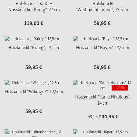
Holzknackl "Käthes
Holzknackl
Nussknacker König", 27 cm
"Weihnachtsmann", 13,5 cm
119,
00
€
59,
95
€
Holzknackl "König", 13,5cm
Holzknackl "Bayer", 13,5 cm
59,
95
€
59,
95
€
- 25 %
Holzknackl "Wikinger", 12,5cm
Holzknackl "Sankt Nikolaus",
14 cm
59,
95
€
44,
96
€
59,
95
€