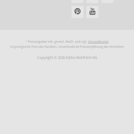
* Preisangaben inkl. gesetzl. MwSt. und zzgl.
Versandkosten
Ursprünglicher Preis des Händlers, Unverbindliche Preisempfehlung des Herstellers
Copyright © 2026 Käthe Wohlfahrt KG