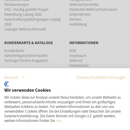
Rücksendungen
Weihnachtsmärkte
FAQ - Häufig gestelle Fragen
Deutsches Weihnachtsmuseum
Bewerbung Leipzig 2026
Unternehmen
Ausschreibungsbedingungen Leipzig
Karriere
2026
Ausbildung
Leipziger Weihnachtsmarkt
KUNDENKARTE & KATALOGE
INFORMATIONEN
Kundenkarte
AGB
Geschenkgutscheine kaufen
Impressum
Kataloge (Online-Ausgaben)
Widerruf
Datenschutz
Teilnahmebedingungen Gewinnspiel
Deutsch
Datenschutzbestimmungen
ZAHLUNGSMÖGLICHKEITEN
Wir verwenden Cookies
Wir nutzen diese zur Analyse unserer Besucherdaten, um unsere Webseite zu
VERSAND
SOCIAL MEDIA
verbessern, personalisierte Inhalte anzuzeigen und Ihnen ein großartiges
Webseiten-Erlebnis zu bieten. Für weitere Informationen zu den von uns
verwendeten Cookies öffnen Sie die Einstellungen oder besuchen Sie unsere
Datenschutzerklärung. Die Daten können mit Google LLC geteilt werden,
weitere Informationen finden Sie
hier
.