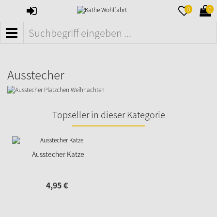
ANMELDEN
MERKZETTE
WAR
0
0
AUFKLAPPE
AUFK
MENÜ
Ausstecher
Topseller in dieser Kategorie
Ausstecher Katze
4,
95
€