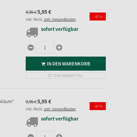
5,
95
€
9,
95
€
- 40 %
inkl. MwSt.
zzgl. Versandkosten
sofort verfügbar
IN DEN WARENKORB
ZUM MERKZETTEL
5,
95
€
biläum"
9,
95
€
- 40 %
inkl. MwSt.
zzgl. Versandkosten
sofort verfügbar