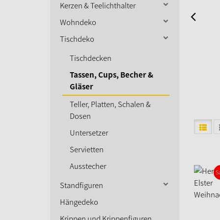
Kerzen & Teelichthalter
Wohndeko
Tischdeko
Tischdecken
Tassen, Cups, Becher &
Gläser
Teller, Platten, Schalen &
Dosen
Untersetzer
Servietten
Ausstecher
S
Standfiguren
Hängedeko
Krippen und Krippenfiguren