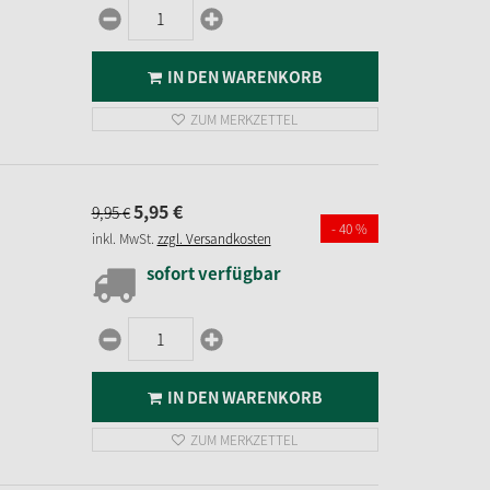
IN DEN WARENKORB
ZUM MERKZETTEL
5,
95
€
9,
95
€
- 40 %
inkl. MwSt.
zzgl. Versandkosten
sofort verfügbar
IN DEN WARENKORB
ZUM MERKZETTEL