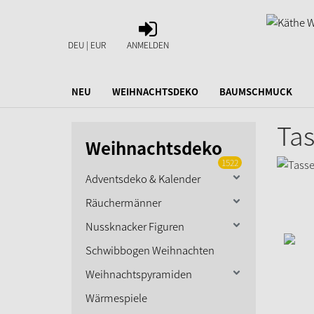
ANMELDEN
DEU | EUR
ANMELDEN
NEU
WEIHNACHTSDEKO
BAUMSCHMUCK
Tas
Weihnachtsdeko
1522
Adventsdeko & Kalender
Räuchermänner
Nussknacker Figuren
Schwibbogen Weihnachten
Weihnachtspyramiden
Wärmespiele