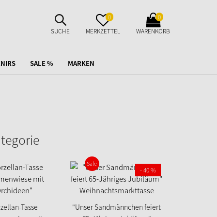
SUCHE
MERKZETTEL
WARENKORB
0
0
AUFKLAPPEN
AUFKLAPPEN
AUFKLAPPEN
SUCHE
MERKZETTEL
WARENKORB
NIRS
SALE %
MARKEN
ategorie
Sale
- 40 %
zellan-Tasse
"Unser Sandmännchen feiert