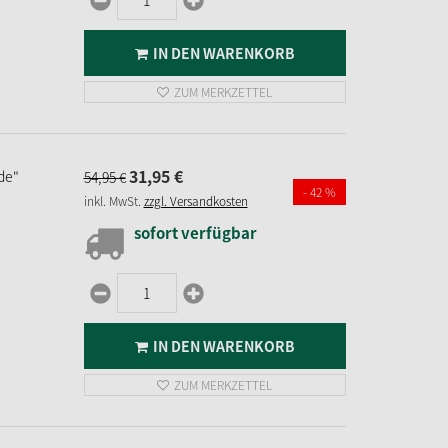
IN DEN WARENKORB
ZUM MERKZETTEL
31,
95
€
de"
54,
95
€
- 42 %
inkl. MwSt.
zzgl. Versandkosten
sofort verfügbar
IN DEN WARENKORB
ZUM MERKZETTEL