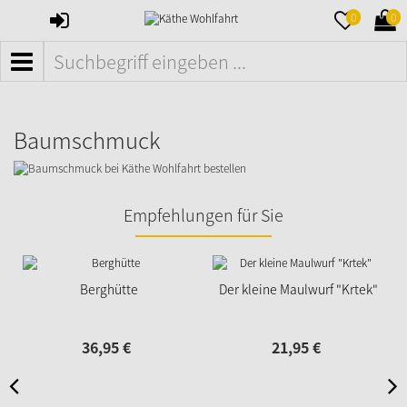
ANMELDEN
MERKZETTE
WAR
0
0
AUFKLAPPE
AUFK
MENÜ
Baumschmuck
Empfehlungen für Sie
Berghütte
Der kleine Maulwurf "Krtek"
36,
95
€
21,
95
€