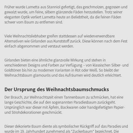
Früher wurde Lametta aus Stanniol gefertigt, das geschmolzen, gegossen und
gewalzt wurde, um feine, silbern glänzende Fäden herzustellen. Trotz seiner
eleganten Optik verliert Lametta heute an Beliebtheit, da die feinen Fäden
schwer vom Baum zu entfernen sind.
Viele Weihnachtsliebhaber greifen stattdessen auf wiederverwendbare
Alternativen wie Girlanden aus Kunststoff zurück. Diese können nach dem Fest
einfach abgenommen und verstaut werden.
Girlanden bieten eine ähnliche glanzvolle Wirkung und stehen in
verschiedenen Designs und Farben zur Verfügung – von klassischen Silber- und
Goldtönen bis hin zu modernen Varianten in Rot oder Weiß. So bleibt der
Weihnachtsbaum glamourös und das Aufräumen wird deutlich erleichtert.
Der Ursprung des Weihnachtsbaumschmucks
Der Brauch, zur Weihnachtszeit einen Tannenbaum zu schmücken, hat eine
lange Geschichte, die auf den sogenannten Paradiesbaum zurückgeht.
Ursprünglich war dieser mit Äpfeln, Backwaren oder handgefertigten Papier-
und Strohdekorationen geschmückt.
Dieser dekorierte Baum diente als symbolischer Rückgriff auf das Paradies und
wurde im 19. Jahrhundert zunehmend als "Zuckerbaum" bezeichnet. Die