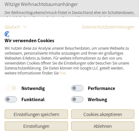
Witzige Weihnachtsbaumanhänger
Der Weihnachtsgurkenschmuck fristet in Deutschland eher ein Schattendasein,
obwohl die Amerikaner schwören, dass es sich um einen deutschen
Weihnachtsbrauch handelt. Viele Amerikaner haben diesen Anhänger-Brauch
Deutsch
Datenschutzbestimmungen
übernommen und den Christbaumanhänger zu einem festen Bestandteil des
Baumschmückens gemacht.
Wir verwenden Cookies
Die Weihnachtsgurke erfüllt dabei folgenden Zweck: Der ungewöhnliche
Wir nutzen diese zur Analyse unserer Besucherdaten, um unsere Webseite zu
verbessern, personalisierte Inhalte anzuzeigen und Ihnen ein großartiges
Baumschmuck wird zwischen dem Grün des Tannenbaums versteckt.
Webseiten-Erlebnis zu bieten. Für weitere Informationen zu den von uns
Natürlich handelt es sich dabei nicht um eine gewöhnliche Essiggurke aus
verwendeten Cookies öffnen Sie die Einstellungen oder besuchen Sie unsere
dem Supermarkt, sondern vielmehr einen Christbaumanhänger aus Glas, der
Datenschutzerklärung. Die Daten können mit Google LLC geteilt werden,
eben die Form einer sauren Gurke hat.
weitere Informationen finden Sie
hier
.
Es gibt diese „Christmas Pickles" extra zu kaufen. Am Heiligabend wird dann
Notwendig
Performance
der Weihnachtsgurkenschmuck gesucht, denn wer ihn zuerst entdeckt, darf
seine Geschenke als erstes auspacken und erhält ein zusätzliches Geschenk.
Funktional
Werbung
Weihnachtsbaumanhänger selbst basteln
Einstellungen speichern
Cookies akzeptieren
Selbstgebastelte Anhänger verleihen dem Weihnachtsbaum eine persönliche
und nostalgische Note. Sie ergänzen klassische Weihnachtskugeln perfekt und
Einstellungen
Ablehnen
bringen kreative Vielfalt in die Festtagsdekoration. Besonders Sterne zählen zu
den beliebtesten Motiven, da sie durch ihre schlichte Eleganz und symbolische
Bedeutung überzeugen.