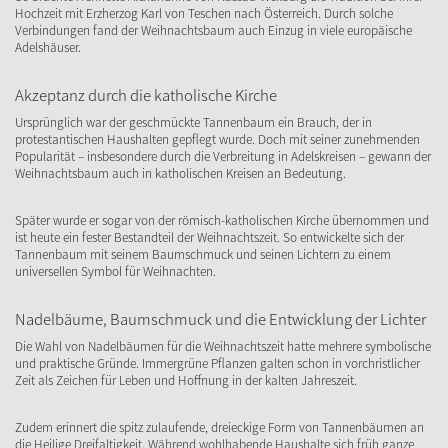
Hochzeit mit Erzherzog Karl von Teschen nach Österreich. Durch solche
Verbindungen fand der Weihnachtsbaum auch Einzug in viele europäische
Adelshäuser.
Akzeptanz durch die katholische Kirche
Ursprünglich war der geschmückte Tannenbaum ein Brauch, der in
protestantischen Haushalten gepflegt wurde. Doch mit seiner zunehmenden
Popularität – insbesondere durch die Verbreitung in Adelskreisen – gewann der
Weihnachtsbaum auch in katholischen Kreisen an Bedeutung.
Später wurde er sogar von der römisch-katholischen Kirche übernommen und
ist heute ein fester Bestandteil der Weihnachtszeit. So entwickelte sich der
Tannenbaum mit seinem Baumschmuck und seinen Lichtern zu einem
universellen Symbol für Weihnachten.
Nadelbäume, Baumschmuck und die Entwicklung der Lichter
Die Wahl von Nadelbäumen für die Weihnachtszeit hatte mehrere symbolische
und praktische Gründe. Immergrüne Pflanzen galten schon in vorchristlicher
Zeit als Zeichen für Leben und Hoffnung in der kalten Jahreszeit.
Zudem erinnert die spitz zulaufende, dreieckige Form von Tannenbäumen an
die Heilige Dreifaltigkeit. Während wohlhabende Haushalte sich früh ganze