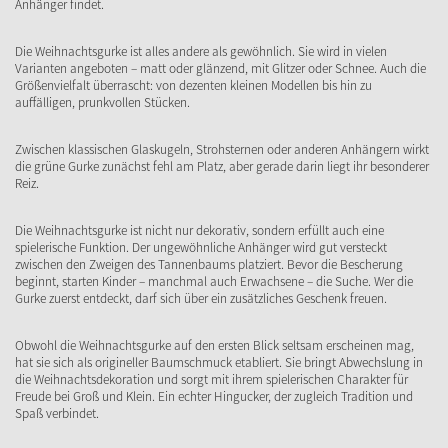
Anhänger findet.
Die Weihnachtsgurke ist alles andere als gewöhnlich. Sie wird in vielen
Varianten angeboten – matt oder glänzend, mit Glitzer oder Schnee. Auch die
Größenvielfalt überrascht: von dezenten kleinen Modellen bis hin zu
auffälligen, prunkvollen Stücken.
Zwischen klassischen Glaskugeln, Strohsternen oder anderen Anhängern wirkt
die grüne Gurke zunächst fehl am Platz, aber gerade darin liegt ihr besonderer
Reiz.
Die Weihnachtsgurke ist nicht nur dekorativ, sondern erfüllt auch eine
spielerische Funktion. Der ungewöhnliche Anhänger wird gut versteckt
zwischen den Zweigen des Tannenbaums platziert. Bevor die Bescherung
beginnt, starten Kinder – manchmal auch Erwachsene – die Suche. Wer die
Gurke zuerst entdeckt, darf sich über ein zusätzliches Geschenk freuen.
Obwohl die Weihnachtsgurke auf den ersten Blick seltsam erscheinen mag,
hat sie sich als origineller Baumschmuck etabliert. Sie bringt Abwechslung in
die Weihnachtsdekoration und sorgt mit ihrem spielerischen Charakter für
Freude bei Groß und Klein. Ein echter Hingucker, der zugleich Tradition und
Spaß verbindet.