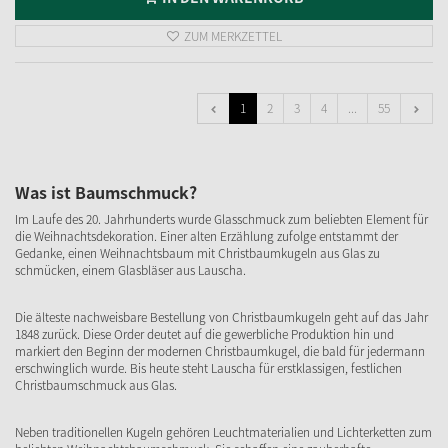
ZUM MERKZETTEL
1
2
3
4
...
55
Was ist Baumschmuck?
Im Laufe des 20. Jahrhunderts wurde Glasschmuck zum beliebten Element für
die Weihnachtsdekoration. Einer alten Erzählung zufolge entstammt der
Gedanke, einen Weihnachtsbaum mit Christbaumkugeln aus Glas zu
schmücken, einem Glasbläser aus Lauscha.
Die älteste nachweisbare Bestellung von Christbaumkugeln geht auf das Jahr
1848 zurück. Diese Order deutet auf die gewerbliche Produktion hin und
markiert den Beginn der modernen Christbaumkugel, die bald für jedermann
erschwinglich wurde. Bis heute steht Lauscha für erstklassigen, festlichen
Christbaumschmuck aus Glas.
Neben traditionellen Kugeln gehören Leuchtmaterialien und Lichterketten zum