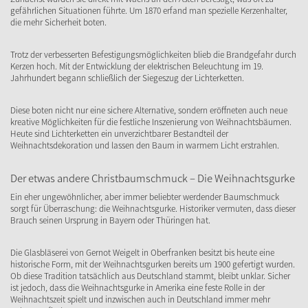
gefährlichen Situationen führte. Um 1870 erfand man spezielle Kerzenhalter,
die mehr Sicherheit boten.
Trotz der verbesserten Befestigungsmöglichkeiten blieb die Brandgefahr durch
Kerzen hoch. Mit der Entwicklung der elektrischen Beleuchtung im 19.
Jahrhundert begann schließlich der Siegeszug der Lichterketten.
Diese boten nicht nur eine sichere Alternative, sondern eröffneten auch neue
kreative Möglichkeiten für die festliche Inszenierung von Weihnachtsbäumen.
Heute sind Lichterketten ein unverzichtbarer Bestandteil der
Weihnachtsdekoration und lassen den Baum in warmem Licht erstrahlen.
Der etwas andere Christbaumschmuck – Die Weihnachtsgurke
Ein eher ungewöhnlicher, aber immer beliebter werdender Baumschmuck
sorgt für Überraschung: die Weihnachtsgurke. Historiker vermuten, dass dieser
Brauch seinen Ursprung in Bayern oder Thüringen hat.
Die Glasbläserei von Gernot Weigelt in Oberfranken besitzt bis heute eine
historische Form, mit der Weihnachtsgurken bereits um 1900 gefertigt wurden.
Ob diese Tradition tatsächlich aus Deutschland stammt, bleibt unklar. Sicher
ist jedoch, dass die Weihnachtsgurke in Amerika eine feste Rolle in der
Weihnachtszeit spielt und inzwischen auch in Deutschland immer mehr