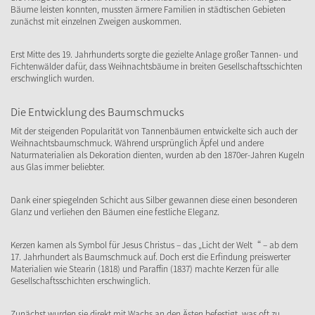
Bäume leisten konnten, mussten ärmere Familien in städtischen Gebieten
zunächst mit einzelnen Zweigen auskommen.
Erst Mitte des 19. Jahrhunderts sorgte die gezielte Anlage großer Tannen- und
Fichtenwälder dafür, dass Weihnachtsbäume in breiten Gesellschaftsschichten
erschwinglich wurden.
Die Entwicklung des Baumschmucks
Mit der steigenden Popularität von Tannenbäumen entwickelte sich auch der
Weihnachtsbaumschmuck. Während ursprünglich Äpfel und andere
Naturmaterialien als Dekoration dienten, wurden ab den 1870er-Jahren Kugeln
aus Glas immer beliebter.
Dank einer spiegelnden Schicht aus Silber gewannen diese einen besonderen
Glanz und verliehen den Bäumen eine festliche Eleganz.
Kerzen kamen als Symbol für Jesus Christus – das „Licht der Welt“ – ab dem
17. Jahrhundert als Baumschmuck auf. Doch erst die Erfindung preiswerter
Materialien wie Stearin (1818) und Paraffin (1837) machte Kerzen für alle
Gesellschaftsschichten erschwinglich.
Zunächst wurden sie direkt mit Wachs an den Ästen befestigt, was oft zu