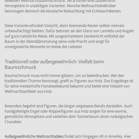
beliebten Weihnachtsbaumschmuck. Sie schaffen eine zauberhafte
Atmosphäre in unzähligen Varianten. Manche Weihnachtsliebhaber
bevorzugen dennoch die klassische Beleuchtung mit Echtwachskerzen.
Diese Variante erfordert Vorsicht, denn brennende Kerzen sollten niemals
unbeaufsichtigt bleiben. Dafür betonen sie den Glanz von Lametta und Kugeln
auf ganz natürliche Weise. Mit ausgeschaltetem Deckenlicht entfaltet der
Baum in der Abenddämmerung seine volle Pracht und sorgt für
unvergessliche Momente im Kreise der Liebsten.
Traditionell oder außergewöhnlich: Vielfalt beim
Baumschmuck
Baumschmuck muss nicht immer glitzern, um zu beeindrucken. Wer den
traditionellen Charme bevorzugt, greift zu Figuren aus Holz. Das Erzgebirge ist
für seine meisterhafte Handwerkskunst bekannt und bietet eine Vielzahl von
Weihnachtsartikeln aus Holz.
Besonders begehrt sind Figuren, die längst vergessene Berufe darstellen. Auch
handgefertigte Engel oder Krippenfiguren aus Holz sorgen für eine warme,
gemütliche Atmosphäre und verleihen dem Tannenbaum einen nostalgischen
Charakter.
Außergewöhnliche Weihnachtsdeko
findet sich hingegen oft in Amerika. Hier