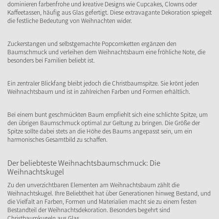
dominieren farbenfrohe und kreative Designs wie Cupcakes, Clowns oder
Kaffeetassen, häufig aus Glas gefertigt. Diese extravagante Dekoration spiegelt
die festliche Bedeutung von Weihnachten wider.
Zuckerstangen und selbstgemachte Popcornketten ergänzen den
Baumschmuck und verleihen dem Weihnachtsbaum eine fröhliche Note, die
besonders bei Familien beliebt ist.
Ein zentraler Blickfang bleibt jedoch die Christbaumspitze. Sie krönt jeden
Weihnachtsbaum und ist in zahlreichen Farben und Formen erhältlich.
Bei einem bunt geschmückten Baum empfiehlt sich eine schlichte Spitze, um
den übrigen Baumschmuck optimal zur Geltung zu bringen. Die Größe der
Spitze sollte dabei stets an die Höhe des Baums angepasst sein, um ein
harmonisches Gesamtbild zu schaffen.
Der beliebteste Weihnachtsbaumschmuck: Die
Weihnachtskugel
Zu den unverzichtbaren Elementen am Weihnachtsbaum zählt die
Weihnachtskugel. Ihre Beliebtheit hat über Generationen hinweg Bestand, und
die Vielfalt an Farben, Formen und Materialien macht sie zu einem festen
Bestandteil der Weihnachtsdekoration. Besonders begehrt sind
Christbaumkugeln aus Glas.