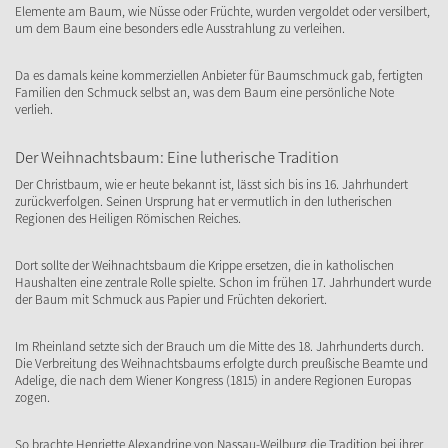
Elemente am Baum, wie Nüsse oder Früchte, wurden vergoldet oder versilbert,
um dem Baum eine besonders edle Ausstrahlung zu verleihen.
Da es damals keine kommerziellen Anbieter für Baumschmuck gab, fertigten
Familien den Schmuck selbst an, was dem Baum eine persönliche Note
verlieh.
Der Weihnachtsbaum: Eine lutherische Tradition
Der Christbaum, wie er heute bekannt ist, lässt sich bis ins 16. Jahrhundert
zurückverfolgen. Seinen Ursprung hat er vermutlich in den lutherischen
Regionen des Heiligen Römischen Reiches.
Dort sollte der Weihnachtsbaum die Krippe ersetzen, die in katholischen
Haushalten eine zentrale Rolle spielte. Schon im frühen 17. Jahrhundert wurde
der Baum mit Schmuck aus Papier und Früchten dekoriert.
Im Rheinland setzte sich der Brauch um die Mitte des 18. Jahrhunderts durch.
Die Verbreitung des Weihnachtsbaums erfolgte durch preußische Beamte und
Adelige, die nach dem Wiener Kongress (1815) in andere Regionen Europas
zogen.
So brachte Henriette Alexandrine von Nassau-Weilburg die Tradition bei ihrer