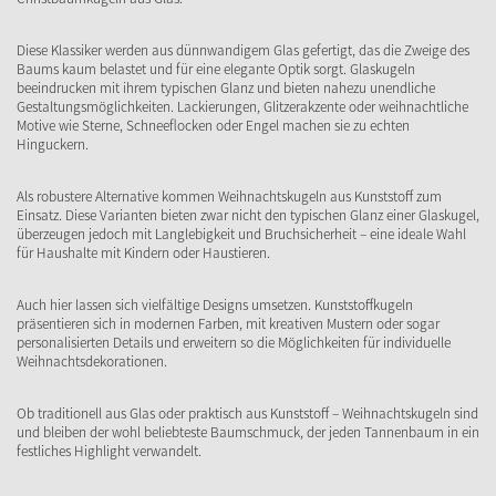
Diese Klassiker werden aus dünnwandigem Glas gefertigt, das die Zweige des
Baums kaum belastet und für eine elegante Optik sorgt. Glaskugeln
beeindrucken mit ihrem typischen Glanz und bieten nahezu unendliche
Gestaltungsmöglichkeiten. Lackierungen, Glitzerakzente oder weihnachtliche
Motive wie Sterne, Schneeflocken oder Engel machen sie zu echten
Hinguckern.
Als robustere Alternative kommen Weihnachtskugeln aus Kunststoff zum
Einsatz. Diese Varianten bieten zwar nicht den typischen Glanz einer Glaskugel,
überzeugen jedoch mit Langlebigkeit und Bruchsicherheit – eine ideale Wahl
für Haushalte mit Kindern oder Haustieren.
Auch hier lassen sich vielfältige Designs umsetzen. Kunststoffkugeln
präsentieren sich in modernen Farben, mit kreativen Mustern oder sogar
personalisierten Details und erweitern so die Möglichkeiten für individuelle
Weihnachtsdekorationen.
Ob traditionell aus Glas oder praktisch aus Kunststoff – Weihnachtskugeln sind
und bleiben der wohl beliebteste Baumschmuck, der jeden Tannenbaum in ein
festliches Highlight verwandelt.