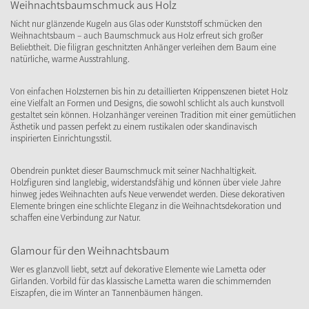
Weihnachtsbaumschmuck aus Holz
Nicht nur glänzende Kugeln aus Glas oder Kunststoff schmücken den
Weihnachtsbaum – auch Baumschmuck aus Holz erfreut sich großer
Beliebtheit. Die filigran geschnitzten Anhänger verleihen dem Baum eine
natürliche, warme Ausstrahlung.
Von einfachen Holzsternen bis hin zu detaillierten Krippenszenen bietet Holz
eine Vielfalt an Formen und Designs, die sowohl schlicht als auch kunstvoll
gestaltet sein können. Holzanhänger vereinen Tradition mit einer gemütlichen
Ästhetik und passen perfekt zu einem rustikalen oder skandinavisch
inspirierten Einrichtungsstil.
Obendrein punktet dieser Baumschmuck mit seiner Nachhaltigkeit.
Holzfiguren sind langlebig, widerstandsfähig und können über viele Jahre
hinweg jedes Weihnachten aufs Neue verwendet werden. Diese dekorativen
Elemente bringen eine schlichte Eleganz in die Weihnachtsdekoration und
schaffen eine Verbindung zur Natur.
Glamour für den Weihnachtsbaum
Wer es glanzvoll liebt, setzt auf dekorative Elemente wie Lametta oder
Girlanden. Vorbild für das klassische Lametta waren die schimmernden
Eiszapfen, die im Winter an Tannenbäumen hängen.